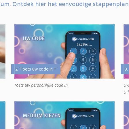
um. Ontdek hier het eenvoudige stappenplan
2. Toets uw code in +
3.
Toets uw persoonlijke code in.
Uw
U 