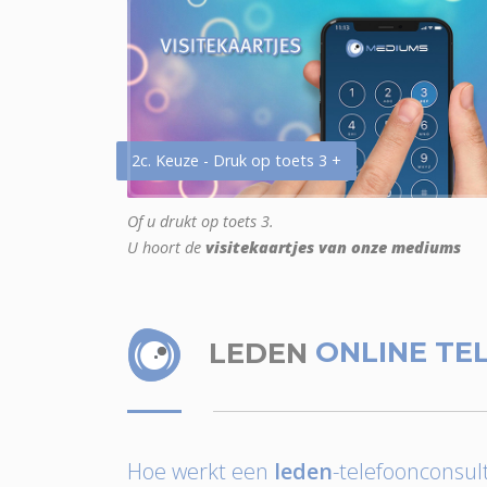
2c. Keuze - Druk op toets 3 +
Of u drukt op toets 3.
U hoort de
visitekaartjes van onze mediums
LEDEN
ONLINE TE
Hoe werkt een
leden
-telefoonconsult