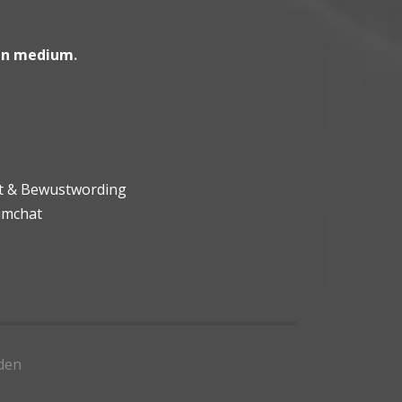
en medium
.
ht & Bewustwording
umchat
den