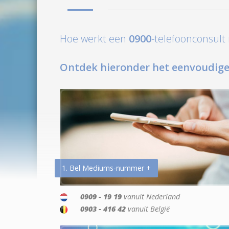
Hoe werkt een
0900
-telefoonconsul
Ontdek hieronder het eenvoudige
1. Bel Mediums-nummer +
0909 - 19 19
vanuit Nederland
0903 - 416 42
vanuit België