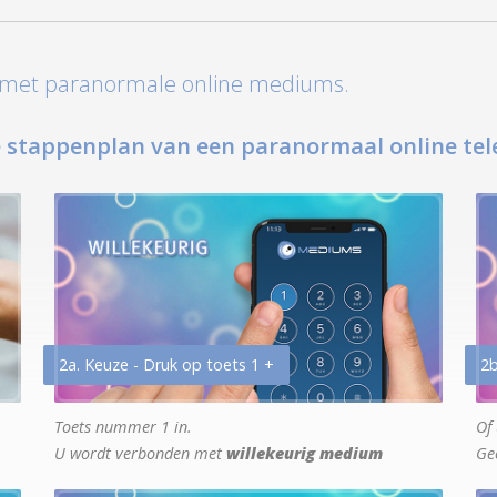
t met paranormale online mediums.
 stappenplan van een paranormaal online tel
2a. Keuze - Druk op toets 1 +
2b
Toets nummer 1 in.
Of 
U wordt verbonden met
willekeurig medium
Ge