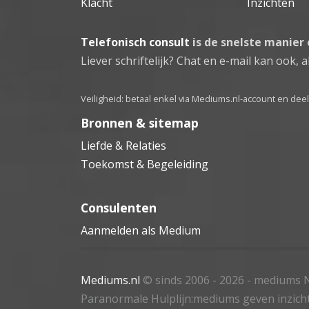
Klacht
Inzichten
Telefonisch consult
is de snelste manier
Liever schriftelijk? Chat en e-mail kan ook, al
Veiligheid: betaal enkel via Mediums.nl-account en de
Bronnen & sitemap
Liefde & Relaties
Toekomst & Begeleiding
Consulenten
Aanmelden als Medium
Mediums.nl
© sinds 2006 - 2026
- mediums N
Paranormale Hulplijn:mediums geven inzich