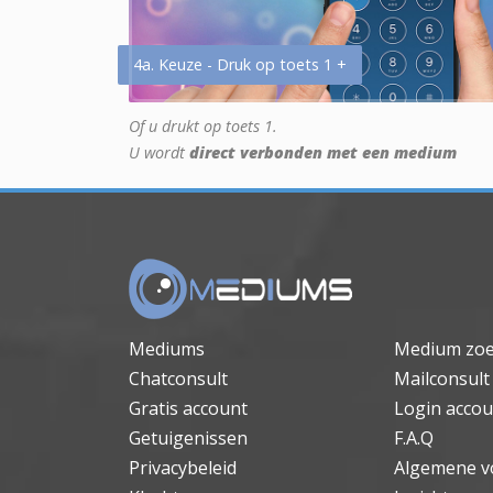
4a. Keuze - Druk op toets 1 +
Of u drukt op toets 1.
U wordt
direct verbonden met een medium
Mediums
Medium zo
Chatconsult
Mailconsult
Gratis account
Login accou
Getuigenissen
F.A.Q
Privacybeleid
Algemene v