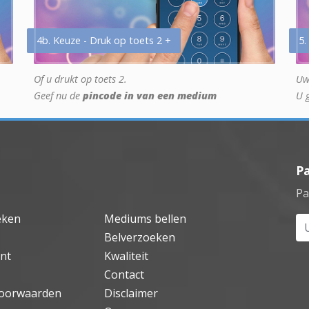
4b. Keuze - Druk op toets 2 +
5.
Of u drukt op toets 2.
Uw
Geef nu de
pincode in van een medium
U 
P
Pa
eken
Mediums bellen
Uw
Belverzoeken
nt
Kwaliteit
Contact
oorwaarden
Disclaimer