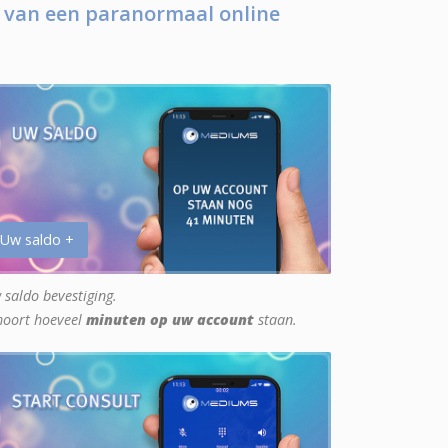
 van een paranormaal online
 Uw saldo +
 saldo bevestiging.
hoort hoeveel
minuten op uw account
staan.