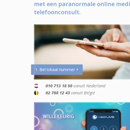
met een paranormale online medi
telefoonconsult.
1. Bel lokaal nummer +
010 713 18 50
vanuit Nederland
02 788 12 43
vanuit België