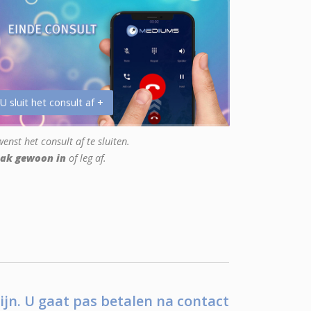
 U sluit het consult af +
enst het consult af te sluiten.
ak gewoon in
of leg af.
ijn. U gaat pas betalen na contact